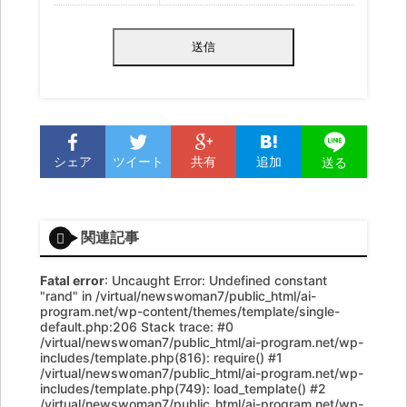
シェア
ツイート
共有
追加
送る
関連記事
Fatal error
: Uncaught Error: Undefined constant
"rand" in /virtual/newswoman7/public_html/ai-
program.net/wp-content/themes/template/single-
default.php:206 Stack trace: #0
/virtual/newswoman7/public_html/ai-program.net/wp-
includes/template.php(816): require() #1
/virtual/newswoman7/public_html/ai-program.net/wp-
includes/template.php(749): load_template() #2
/virtual/newswoman7/public_html/ai-program.net/wp-