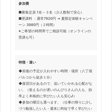
参加費
■募集定員 1名～３名（少人数制で安心）
■受講料 ：通常7920円 → 夏限定体験キャンペ
ーン 3980円（２時間）
※ご希望の時間帯でご相談可能（オンラインの
受講も可）
特徴・違い
◆前後の予定が入れやすい時間・場所（八丁堀
パルコから徒歩１分）
◆復習日があるので、追いていかれる心配がな
い。（覚えるのが遅いのんびりさんの人も、効
率よく本格的に学びたい人も安心♪）
◆参加の曜日も選べます。（仕事の帰りに少し
づつ勉強したい人・週末に時短で早く学びたい