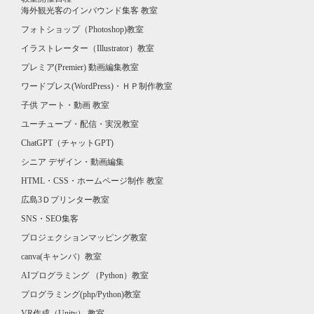
海外観光客のインバウンド集客 教室
フォトショップ（Photoshop)教室
イラストレーター（Illustrator）教室
プレミア(Premier) 動画編集教室
ワードプレス(WordPress)・ＨＰ制作教室
子供 アート・動画 教室
ユーチューブ・配信・実況教室
ChatGPT（チャットGPT)
シニア デザイン・動画編集
HTML・CSS・ホームページ制作 教室
広島3Ｄプリンター教室
SNS・SEO集客
プロジェクションマッピング教室
canva(キャンバ）教室
AIプログラミング （Python）教室
プログラミング(php/Python)教室
VR作成（Unity） 教室