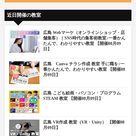
近日開催の教室
広島 Webマーケ（オンラインショップ・店
舗集客）｜SNS時代の集客術教室♪一番かん
たんで、わかりやすい教室 【開催08月09
日】
広島 Canva チラシ作成 教室 手に職を♪一
番かんたんで、わかりやすい教室 【開催08
月09日】
広島 こども絵画・パソコン・プログラム
STEAM 教室 【開催08月09日】
広島 VR作成 教室（VR・Unity） 【開催08
月09日】