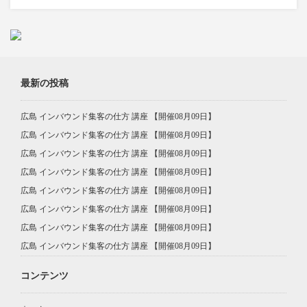
最新の投稿
広島 インバウンド集客の仕方 講座 【開催08月09日】
広島 インバウンド集客の仕方 講座 【開催08月09日】
広島 インバウンド集客の仕方 講座 【開催08月09日】
広島 インバウンド集客の仕方 講座 【開催08月09日】
広島 インバウンド集客の仕方 講座 【開催08月09日】
広島 インバウンド集客の仕方 講座 【開催08月09日】
広島 インバウンド集客の仕方 講座 【開催08月09日】
広島 インバウンド集客の仕方 講座 【開催08月09日】
コンテンツ