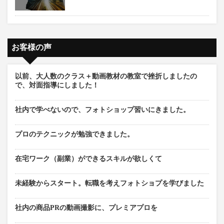
お客様の声
以前、大人数のクラス＋動画教材の教室で挫折しましたの
で、対面指導にしました！
社内で学べないので、フォトショップ習いにきました。
プロのテクニックが勉強できました。
在宅ワーク（副業）ができるスキルが欲しくて
未経験からスタート。転職を考えフォトショプを学びました
社内の商品PRの動画撮影に、プレミアプロを