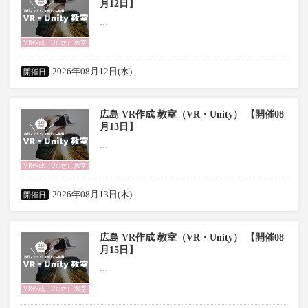
月12日】
…
VR作成（Unity） 教室
2026年08月12日(水)
開催日
広島 VR作成 教室（VR・Unity） 【開催08
月13日】
…
VR作成（Unity） 教室
2026年08月13日(木)
開催日
広島 VR作成 教室（VR・Unity） 【開催08
月15日】
…
VR作成（Unity） 教室