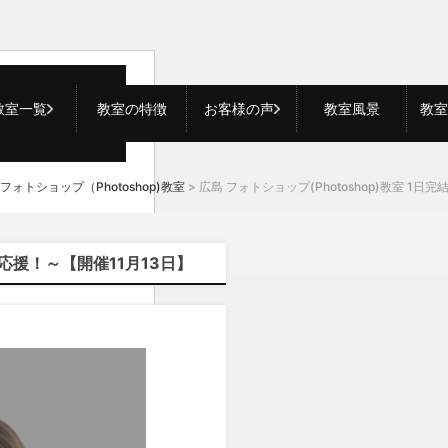
教室一覧
教室の特徴
お客様の声
教室風景
教室
hatGPT（チャットGPT)
よくある質問
フォトショップ（Photoshop)教室
>
広島 フォトショップ(Photoshop)教室 1
ォトショップ（Photoshop)教室
を応援！～【開催11月13日】
ラストレーター（Illustrator）教室
レミア(Premier) 動画編集教室
ードプレス(WordPress)・ＨＰ制作教室
供 アート・動画 教室