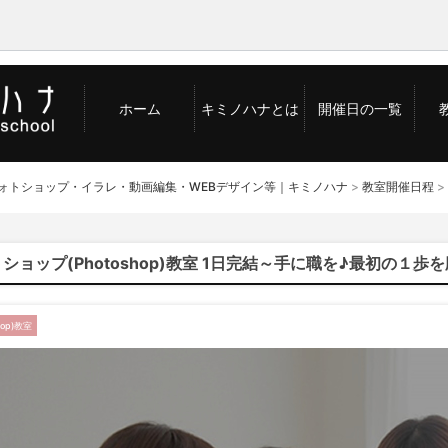
ホーム
キミノハナとは
開催日の一覧
C
フォトショップ・イラレ・動画編集・WEBデザイン等｜キミノハナ
>
教室開催日程
>
フ
ショップ(Photoshop)教室 1日完結～手に職を♪最初の１歩
イ
プ
op)教室
ワ
子