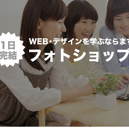
シ
そ
ユ